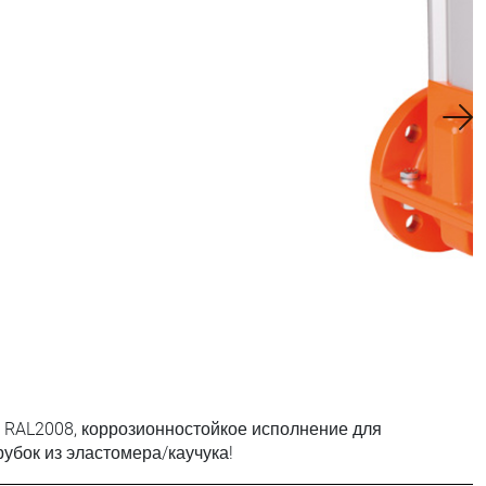
ороннего действия, запирающая в одном
 RAL2008, коррозионностойкое исполнение для
рубок из эластомера/каучука!