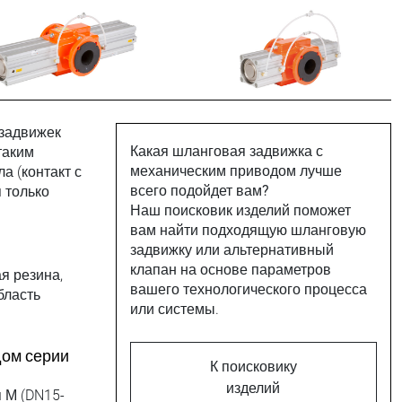
 задвижек
Какая шланговая задвижка с
таким
механическим приводом лучше
а (контакт с
всего подойдет вам?
 только
Наш поисковик изделий поможет
вам найти подходящую шланговую
задвижку или альтернативный
клапан на основе параметров
я резина,
вашего технологического процесса
бласть
или системы.
дом серии
К поисковику
изделий
 М (DN15-