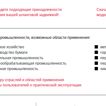
йдете подходящие принадлежности
Скач
ния вашей шланговой задвижкой!
моде
ромышленности, возможные области применения:
кое хозяйство
ме
водство бумаги
го
ильная промышленность
пе
вообрабатывающая промышленность
пе
чная промышленность
хи
ору отраслей и областей применения
ы пользователей о практической эксплуатации