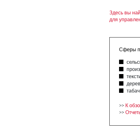
Здесь вы на
для управле
Сферы п
сельс
произ
текст
дере
таба
>>
К обз
>>
Отчет