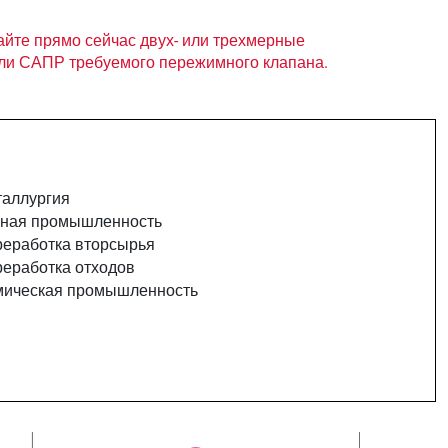
айте прямо сейчас двух- или трехмерные
ли САПР требуемого пережимного клапана.
таллургия
рная промышленность
реработка вторсырья
реработка отходов
мическая промышленность