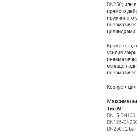
DN250) или 
прямого дейс
пружинного у
пневматичес
цилиндрами 
Кроме того, 
усилия закры
пневматичес
оснащен одн
пневматичес
Корпус + ци
Максимальн
Тип M:
DN15-DN100: 
DN125-DN200:
DN250 : 2 bar