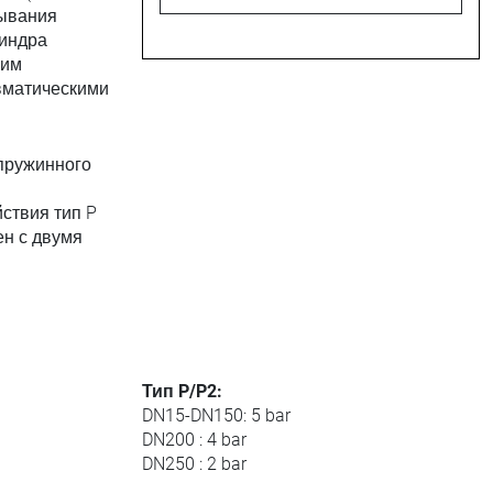
рывания
линдра
ним
вматическими
 пружинного
ствия тип P
н с двумя
Тип P/P2:
DN15-DN150: 5 bar
DN200 : 4 bar
DN250 : 2 bar