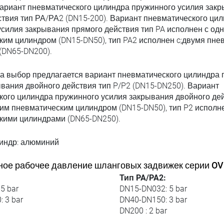
вариант пневматического цилиндра пружинного усилия зак
твия тип РА/РА2 (DN15-200). Вариант пневматического ци
силия закрывания прямого действия тип PA исполнен с од
ким цилиндром (DN15-DN50), тип PA2 исполнен c;двумя пне
(DN65-DN200).
на выбор предлагается вариант пневматического цилиндра
вания двойного действия тип P/P2 (DN15-DN250). Вариант
кого цилиндра пружинного усилия закрывания двойного дей
им пневматическим цилиндром (DN15-DN50), тип P2 исполне
кими цилиндрами (DN65-DN250).
линдр: алюминий
ое рабочее давление шланговых задвижек серии OV
Тип PA/PA2:
5 bar
DN15-DN032: 5 bar
 3 bar
DN40-DN150: 3 bar
DN200 : 2 bar