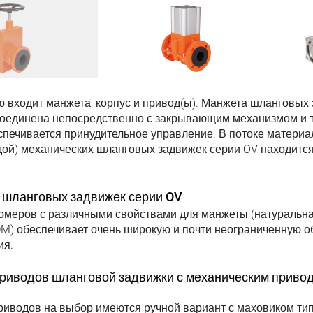
 входит манжета, корпус и привод(ы). Манжета шланговых
соединена непосредственно с закрывающим механизмом и 
печивается принудительное управление. В потоке материал
дой) механических шланговых задвижек серии OV находится
шланговых задвижек серии OV
омеров с различными свойствами для манжеты (натуральна
M) обеспечивает очень широкую и почти неограниченную о
ия.
риводов шланговой задвижки с механическим приво
риводов на выбор имеются ручной вариант с маховиком тип