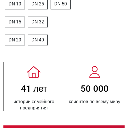
DN 10
DN 25
DN 50
DN 15
DN 32
DN 20
DN 40
41 лет
50 000
истории семейного
клиентов по всему миру
нов
предприятия