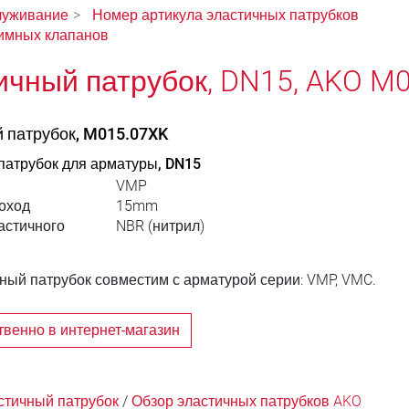
луживание
Номер артикула эластичных патрубков
имных клапанов
ичный патрубок, DN15, AKO M
 патрубок, M015.07XK
патрубок для арматуры, DN15
VMP
оход
15mm
астичного
NBR (нитрил)
ный патрубок совместим с арматурой серии: VMP, VMC.
венно в интернет-магазин
стичный патрубок
/
Обзор эластичных патрубков AKO