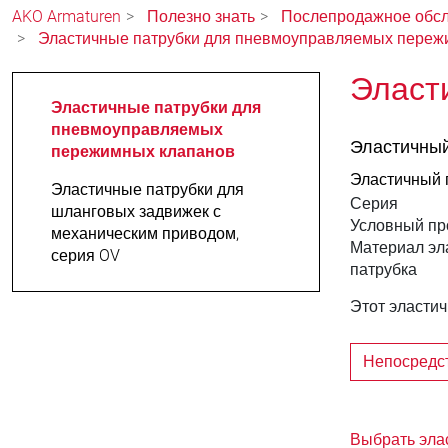
AKO Armaturen
Полезно знать
Послепродажное обс
Эластичные патрубки для пневмоуправляемых переж
Эласт
Эластичные патрубки для
пневмоуправляемых
Эластичный
пережимных клапанов
Эластичный 
Эластичные патрубки для
Серия
шланговых задвижек с
Условный пр
механическим приводом,
Материал эл
серия OV
патрубка
Этот эластич
Непосредст
Выбрать эла