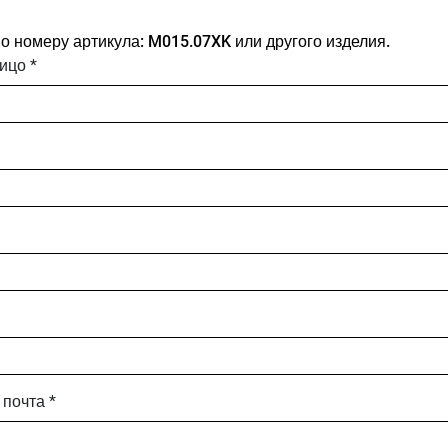
о номеру артикула: M015.07XK или другого изделия.
ицо *
почта *